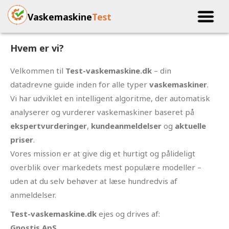
Vaskemaskine
Test
Hvem er vi?
Velkommen til
Test-vaskemaskine.dk
– din
datadrevne guide inden for alle typer
vaskemaskiner
.
Vi har udviklet en intelligent algoritme, der automatisk
analyserer og vurderer vaskemaskiner baseret på
ekspertvurderinger
,
kundeanmeldelser
og
aktuelle
priser
.
Vores mission er at give dig et hurtigt og pålideligt
overblik over markedets mest populære modeller –
uden at du selv behøver at læse hundredvis af
anmeldelser.
Test-vaskemaskine.dk
ejes og drives af:
Gnostis ApS