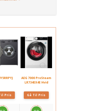
4Y5RRPYJ
AEG 7000 ProSteam
LR734EX4E Hvid
il Pris
Gå Til Pris