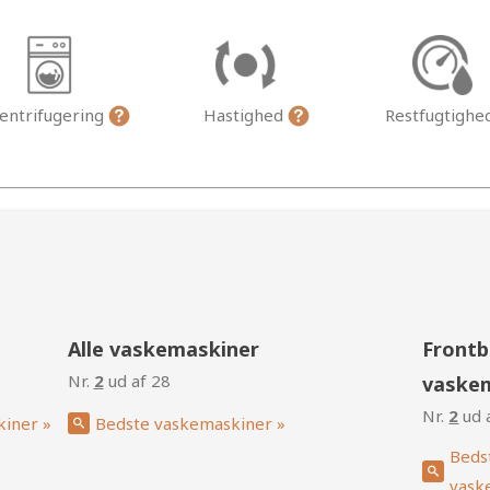
entrifugering
Hastighed
Restfugtighe
g
Alle vaskemaskiner
Frontb
Nr.
2
ud af 28
vaske
Nr.
2
ud 
kiner »
Bedste vaskemaskiner »
Beds
vask