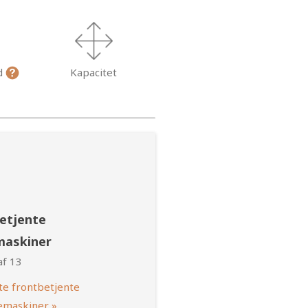
d
Kapacitet
etjente
maskiner
af 13
te frontbetjente
emaskiner »