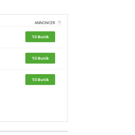
ANNONCER
Til Butik
Til Butik
Til Butik