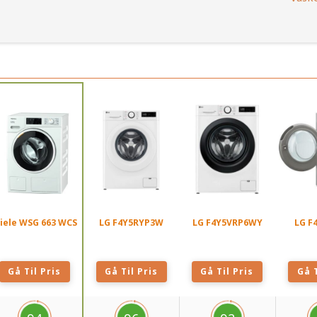
iele WSG 663 WCS
LG F4Y5RYP3W
LG F4Y5VRP6WY
LG F
Gå Til Pris
Gå Til Pris
Gå Til Pris
Gå T