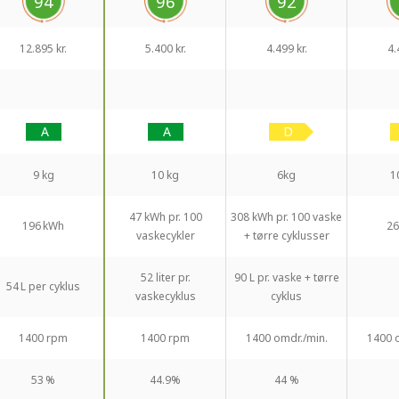
94
96
92
12.895 kr.
5.400 kr.
4.499 kr.
4.
9 kg
10 kg
6kg
1
47 kWh pr. 100
308 kWh pr. 100 vaske
196 kWh
26
vaskecykler
+ tørre cyklusser
52 liter pr.
90 L pr. vaske + tørre
54 L per cyklus
vaskecyklus
cyklus
1400 rpm
1400 rpm
1400 omdr./min.
1400 
53 %
44.9%
44 %