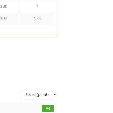
52 dB
?
73 dB
75 dB
94