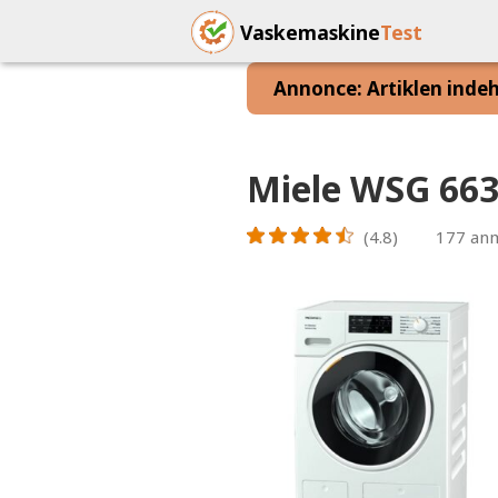
Vaskemaskine
Test
Annonce: Artiklen indeho
Miele WSG 66
(4.8)
177
anm