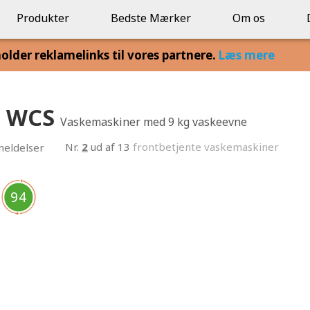
Produkter
Bedste Mærker
Om os
lder reklamelinks til vores partnere.
Læs mere
3 WCS
Vaskemaskiner med 9 kg vaskeevne
Nr.
2
ud af 13
frontbetjente vaskemaskiner
eldelser
94