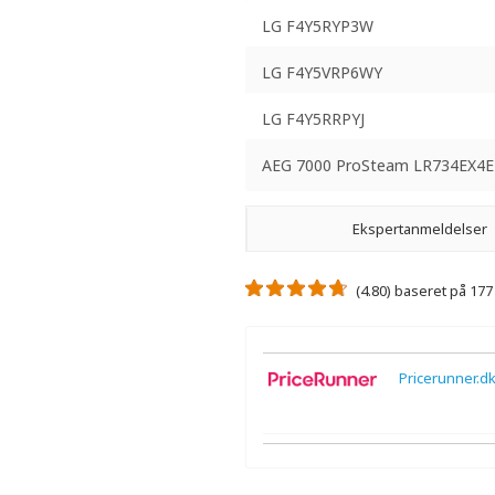
LG F4Y5RYP3W
LG F4Y5VRP6WY
LG F4Y5RRPYJ
AEG 7000 ProSteam LR734EX4E
Ekspertanmeldelser
(4.80) baseret på 17
Pricerunner.d