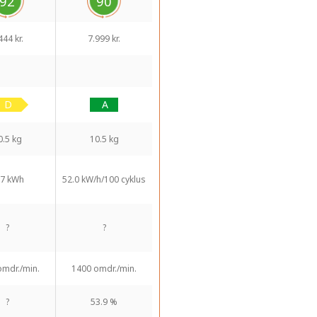
92
90
444 kr.
7.999 kr.
0.5 kg
10.5 kg
7 kWh
52.0 kW/h/100 cyklus
?
?
omdr./min.
1400 omdr./min.
?
53.9 %