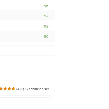
96
92
92
90
(4.80) 177 anmeldelser