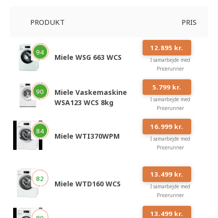
PRODUKT
PRIS
#
1
12.895 kr.
94
Miele WSG 663 WCS
I samarbejde med
Pricerunner
#
2
5.799 kr.
90
Miele Vaskemaskine
I samarbejde med
WSA123 WCS 8kg
Pricerunner
#
3
16.999 kr.
84
Miele WTI370WPM
I samarbejde med
Pricerunner
#
4
13.499 kr.
82
Miele WTD160 WCS
I samarbejde med
Pricerunner
#
5
13.499 kr.
80