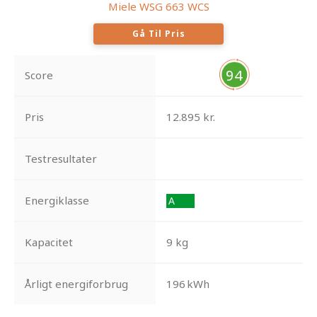
Miele WSG 663 WCS
Gå Til Pris
94
Score
Pris
12.895 kr.
Testresultater
Energiklasse
Kapacitet
9 kg
Årligt energiforbrug
196 kWh