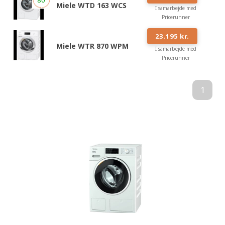
Miele WTD 163 WCS
I samarbejde med
Pricerunner
#
6
23.195 kr.
Miele WTR 870 WPM
I samarbejde med
Pricerunner
1