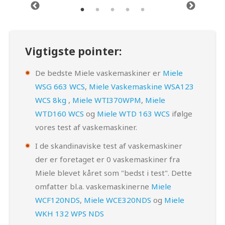
Vigtigste pointer:
De bedste Miele vaskemaskiner er
Miele
WSG 663 WCS
,
Miele Vaskemaskine WSA123
WCS 8kg
,
Miele WTI370WPM
,
Miele
WTD160 WCS
og
Miele WTD 163 WCS
ifølge
vores test af vaskemaskiner.
I de skandinaviske test af vaskemaskiner
der er foretaget er 0 vaskemaskiner fra
Miele blevet kåret som "bedst i test". Dette
omfatter bl.a. vaskemaskinerne
Miele
WCF120NDS
,
Miele WCE320NDS
og
Miele
WKH 132 WPS NDS